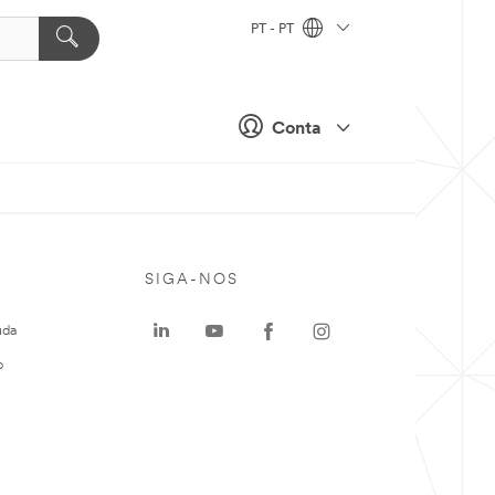
PT - PT
Conta
SIGA-NOS
uda
o