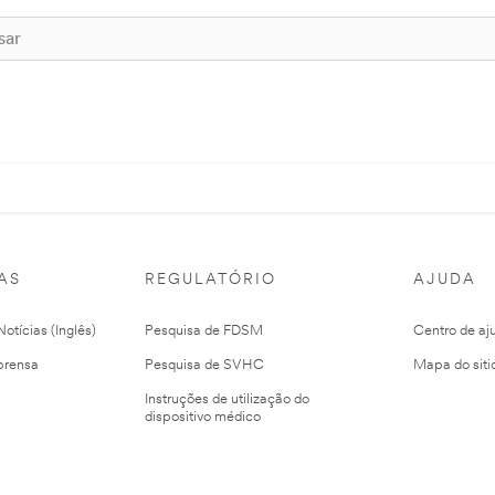
AS
REGULATÓRIO
AJUDA
otícias (Inglês)
Pesquisa de FDSM
Centro de aj
prensa
Pesquisa de SVHC
Mapa do siti
Instruções de utilização do
dispositivo médico