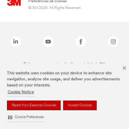
Preferências de cookies
© 3M 2026. All Rights Reserved.
Todas as marcas mencionadas são propriedade da 3M.
This website uses cookies on your device to enhance site
navigation, analyze site usage, and deliver you advertisements
based on your interests.
Cookie Notice
Reject Non-Essential Cookies
Accept Cookies
Cookie Preferences