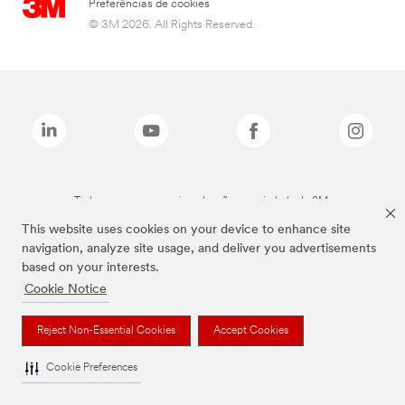
Preferências de cookies
© 3M 2026. All Rights Reserved.
Todas as marcas mencionadas são propriedade da 3M.
This website uses cookies on your device to enhance site
navigation, analyze site usage, and deliver you advertisements
based on your interests.
Cookie Notice
Reject Non-Essential Cookies
Accept Cookies
Cookie Preferences