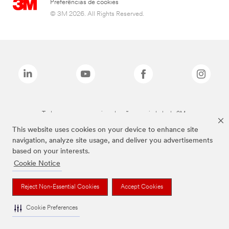
Preferências de cookies
© 3M 2026. All Rights Reserved.
Todas as marcas mencionadas são propriedade da 3M.
This website uses cookies on your device to enhance site
navigation, analyze site usage, and deliver you advertisements
based on your interests.
Cookie Notice
Reject Non-Essential Cookies
Accept Cookies
Cookie Preferences