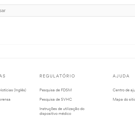
AS
REGULATÓRIO
AJUDA
otícias (Inglês)
Pesquisa de FDSM
Centro de aj
prensa
Pesquisa de SVHC
Mapa do siti
Instruções de utilização do
dispositivo médico