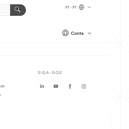
PT - PT
Conta
SIGA-NOS
uda
o