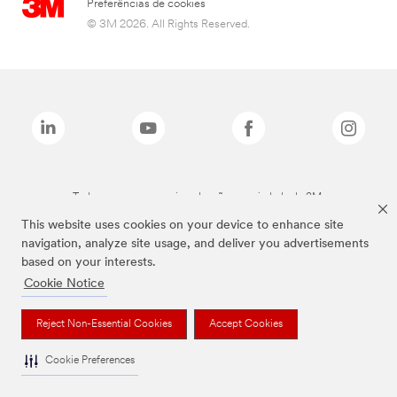
Preferências de cookies
© 3M 2026. All Rights Reserved.
Todas as marcas mencionadas são propriedade da 3M.
This website uses cookies on your device to enhance site
navigation, analyze site usage, and deliver you advertisements
based on your interests.
Cookie Notice
Reject Non-Essential Cookies
Accept Cookies
Cookie Preferences