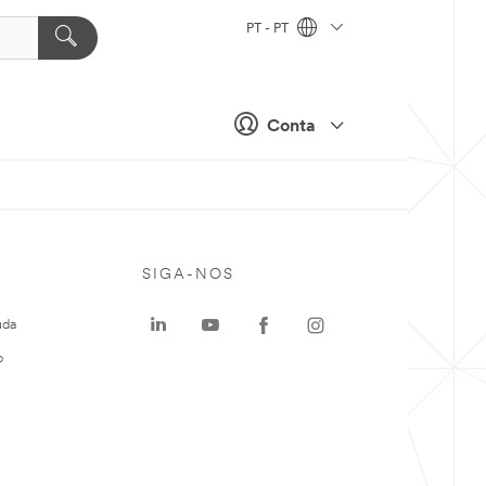
PT - PT
Conta
SIGA-NOS
uda
o