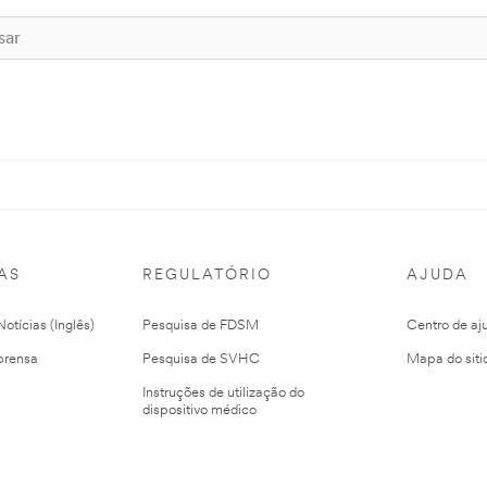
AS
REGULATÓRIO
AJUDA
otícias (Inglês)
Pesquisa de FDSM
Centro de aj
prensa
Pesquisa de SVHC
Mapa do siti
Instruções de utilização do
dispositivo médico