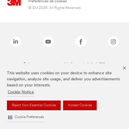
Preferências de cookies
© 3M 2026. All Rights Reserved.
Todas as marcas mencionadas são propriedade da 3M.
This website uses cookies on your device to enhance site
navigation, analyze site usage, and deliver you advertisements
based on your interests.
Cookie Notice
Reject Non-Essential Cookies
Accept Cookies
Cookie Preferences