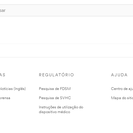
AS
REGULATÓRIO
AJUDA
otícias (Inglês)
Pesquisa de FDSM
Centro de aj
prensa
Pesquisa de SVHC
Mapa do siti
Instruções de utilização do
dispositivo médico