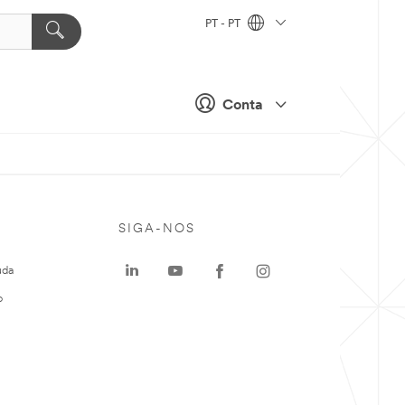
PT - PT
Conta
SIGA-NOS
uda
o