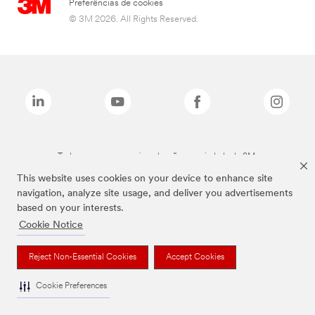
Preferências de cookies
© 3M 2026. All Rights Reserved.
Todas as marcas mencionadas são propriedade da 3M.
This website uses cookies on your device to enhance site
navigation, analyze site usage, and deliver you advertisements
based on your interests.
Cookie Notice
Reject Non-Essential Cookies
Accept Cookies
Cookie Preferences