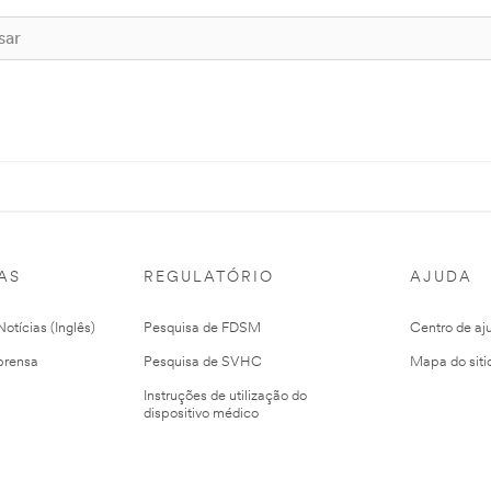
AS
REGULATÓRIO
AJUDA
otícias (Inglês)
Pesquisa de FDSM
Centro de aj
prensa
Pesquisa de SVHC
Mapa do siti
Instruções de utilização do
dispositivo médico