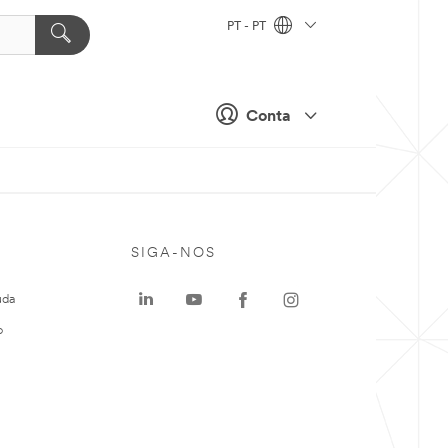
PT - PT
Conta
SIGA-NOS
uda
o