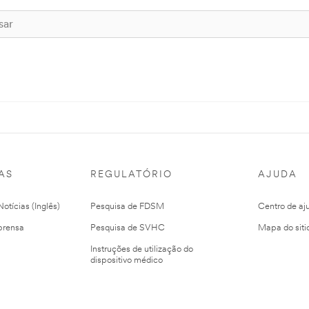
AS
REGULATÓRIO
AJUDA
otícias (Inglês)
Pesquisa de FDSM
Centro de aj
prensa
Pesquisa de SVHC
Mapa do siti
Instruções de utilização do
dispositivo médico