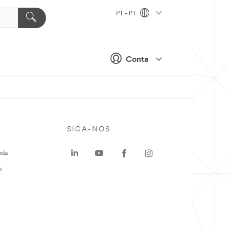
PT - PT
Conta
SIGA-NOS
uda
o