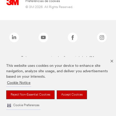
Preferências de cookies
© 3M 2026. All Rights Reserved.
Todas as marcas mencionadas são propriedade da 3M.
This website uses cookies on your device to enhance site
navigation, analyze site usage, and deliver you advertisements
based on your interests.
Cookie Notice
Reject Non-Essential Cookies
Accept Cookies
Cookie Preferences