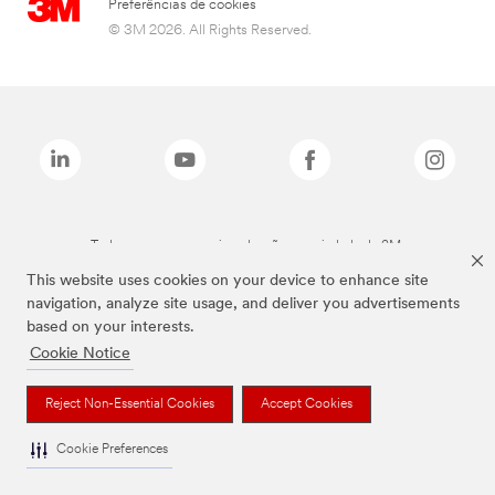
Preferências de cookies
© 3M 2026. All Rights Reserved.
Todas as marcas mencionadas são propriedade da 3M.
This website uses cookies on your device to enhance site
navigation, analyze site usage, and deliver you advertisements
based on your interests.
Cookie Notice
Reject Non-Essential Cookies
Accept Cookies
Cookie Preferences