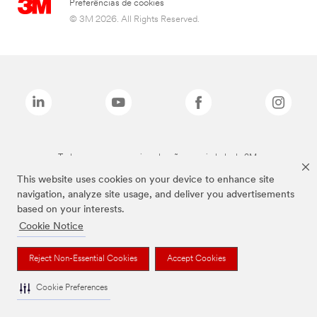
Preferências de cookies
© 3M 2026. All Rights Reserved.
Todas as marcas mencionadas são propriedade da 3M.
This website uses cookies on your device to enhance site
navigation, analyze site usage, and deliver you advertisements
based on your interests.
Cookie Notice
Reject Non-Essential Cookies
Accept Cookies
Cookie Preferences