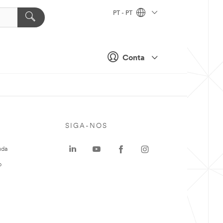
PT - PT
Conta
SIGA-NOS
uda
o