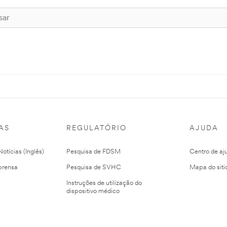
AS
REGULATÓRIO
AJUDA
otícias (Inglês)
Pesquisa de FDSM
Centro de aj
prensa
Pesquisa de SVHC
Mapa do siti
Instruções de utilização do
dispositivo médico