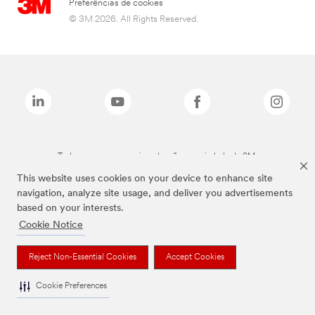
Preferências de cookies
© 3M 2026. All Rights Reserved.
Todas as marcas mencionadas são propriedade da 3M.
This website uses cookies on your device to enhance site
navigation, analyze site usage, and deliver you advertisements
based on your interests.
Cookie Notice
Reject Non-Essential Cookies
Accept Cookies
Cookie Preferences