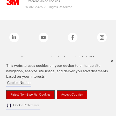
Preferências de cookies
© 3M 2026. All Rights Reserved.
Todas as marcas mencionadas são propriedade da 3M.
This website uses cookies on your device to enhance site
navigation, analyze site usage, and deliver you advertisements
based on your interests.
Cookie Notice
Reject Non-Essential Cookies
Accept Cookies
Cookie Preferences