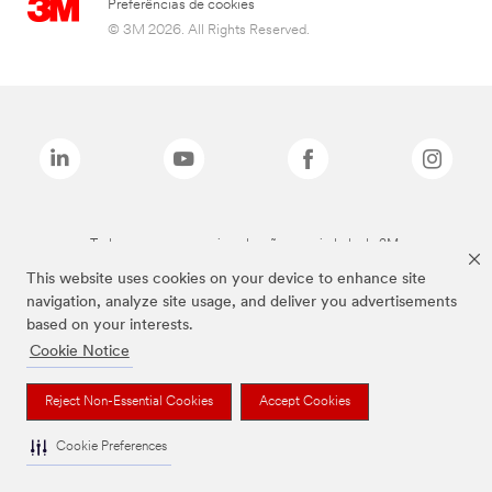
Preferências de cookies
© 3M 2026. All Rights Reserved.
Todas as marcas mencionadas são propriedade da 3M.
This website uses cookies on your device to enhance site
navigation, analyze site usage, and deliver you advertisements
based on your interests.
Cookie Notice
Reject Non-Essential Cookies
Accept Cookies
Cookie Preferences