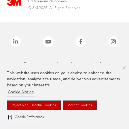
Preferências de cookies
© 3M 2026. All Rights Reserved.
Todas as marcas mencionadas são propriedade da 3M.
This website uses cookies on your device to enhance site
navigation, analyze site usage, and deliver you advertisements
based on your interests.
Cookie Notice
Reject Non-Essential Cookies
Accept Cookies
Cookie Preferences