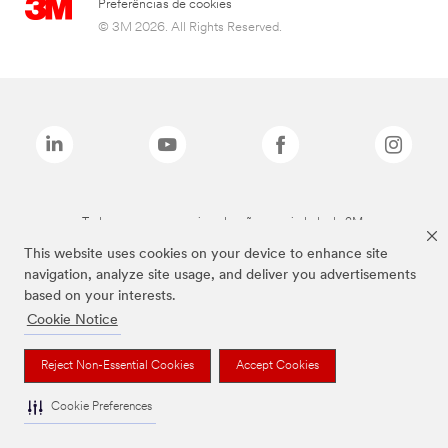
Preferências de cookies
© 3M 2026. All Rights Reserved.
Todas as marcas mencionadas são propriedade da 3M.
This website uses cookies on your device to enhance site
navigation, analyze site usage, and deliver you advertisements
based on your interests.
Cookie Notice
Reject Non-Essential Cookies
Accept Cookies
Cookie Preferences