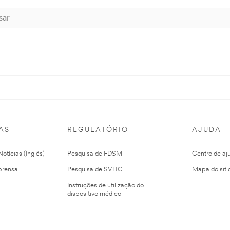
AS
REGULATÓRIO
AJUDA
otícias (Inglês)
Pesquisa de FDSM
Centro de aj
prensa
Pesquisa de SVHC
Mapa do siti
Instruções de utilização do
dispositivo médico