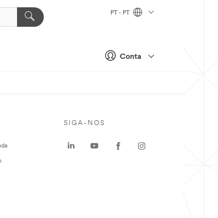
PT - PT
Conta
SIGA-NOS
uda
o