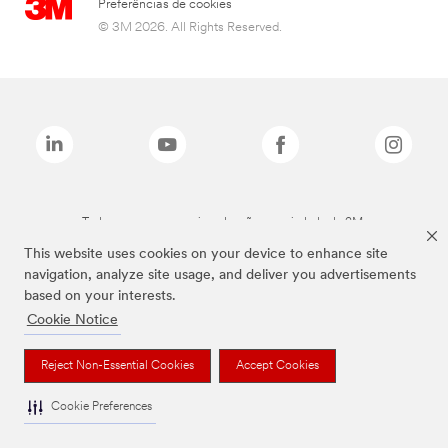
Preferências de cookies
© 3M 2026. All Rights Reserved.
Todas as marcas mencionadas são propriedade da 3M.
This website uses cookies on your device to enhance site
navigation, analyze site usage, and deliver you advertisements
based on your interests.
Cookie Notice
Reject Non-Essential Cookies
Accept Cookies
Cookie Preferences