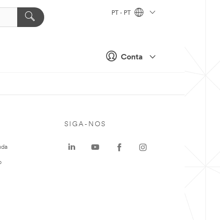
PT - PT
Conta
SIGA-NOS
uda
o