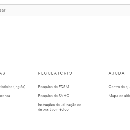
AS
REGULATÓRIO
AJUDA
otícias (Inglês)
Pesquisa de FDSM
Centro de aj
prensa
Pesquisa de SVHC
Mapa do siti
Instruções de utilização do
dispositivo médico