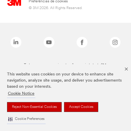
Preferências de cookies
© 3M 2026. All Rights Reserved.
Todas as marcas mencionadas são propriedade da 3M.
This website uses cookies on your device to enhance site
navigation, analyze site usage, and deliver you advertisements
based on your interests.
Cookie Notice
Reject Non-Essential Cookies
Accept Cookies
Cookie Preferences