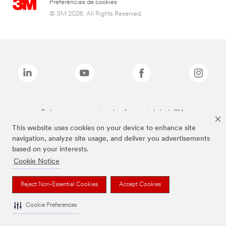
Preferências de cookies
© 3M 2026. All Rights Reserved.
Todas as marcas mencionadas são propriedade da 3M.
This website uses cookies on your device to enhance site
navigation, analyze site usage, and deliver you advertisements
based on your interests.
Cookie Notice
Reject Non-Essential Cookies
Accept Cookies
Cookie Preferences