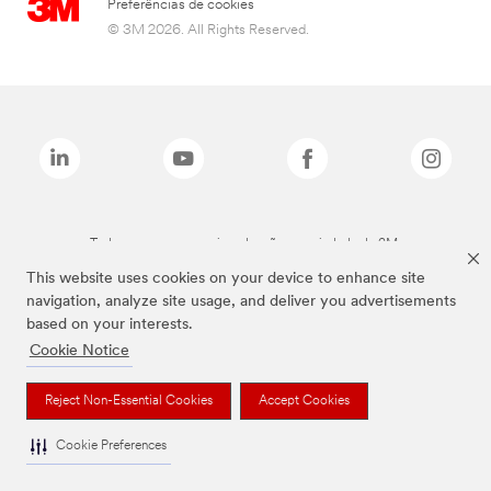
Preferências de cookies
© 3M 2026. All Rights Reserved.
Todas as marcas mencionadas são propriedade da 3M.
This website uses cookies on your device to enhance site
navigation, analyze site usage, and deliver you advertisements
based on your interests.
Cookie Notice
Reject Non-Essential Cookies
Accept Cookies
Cookie Preferences