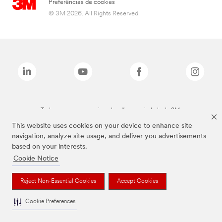
Preferências de cookies
© 3M 2026. All Rights Reserved.
Todas as marcas mencionadas são propriedade da 3M.
This website uses cookies on your device to enhance site
navigation, analyze site usage, and deliver you advertisements
based on your interests.
Cookie Notice
Reject Non-Essential Cookies
Accept Cookies
Cookie Preferences