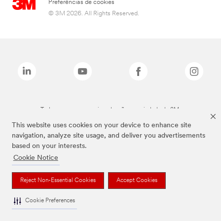
Preferências de cookies
© 3M 2026. All Rights Reserved.
Todas as marcas mencionadas são propriedade da 3M.
This website uses cookies on your device to enhance site
navigation, analyze site usage, and deliver you advertisements
based on your interests.
Cookie Notice
Reject Non-Essential Cookies
Accept Cookies
Cookie Preferences