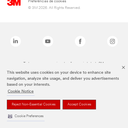
Preferências de cookies
© 3M 2026. All Rights Reserved.
Todas as marcas mencionadas são propriedade da 3M.
This website uses cookies on your device to enhance site
navigation, analyze site usage, and deliver you advertisements
based on your interests.
Cookie Notice
Reject Non-Essential Cookies
Accept Cookies
Cookie Preferences