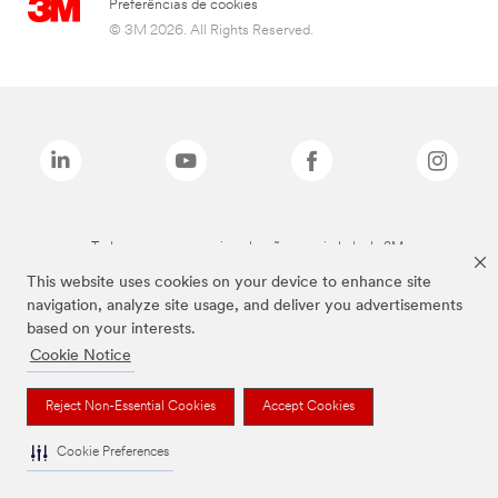
Preferências de cookies
© 3M 2026. All Rights Reserved.
Todas as marcas mencionadas são propriedade da 3M.
This website uses cookies on your device to enhance site
navigation, analyze site usage, and deliver you advertisements
based on your interests.
Cookie Notice
Reject Non-Essential Cookies
Accept Cookies
Cookie Preferences