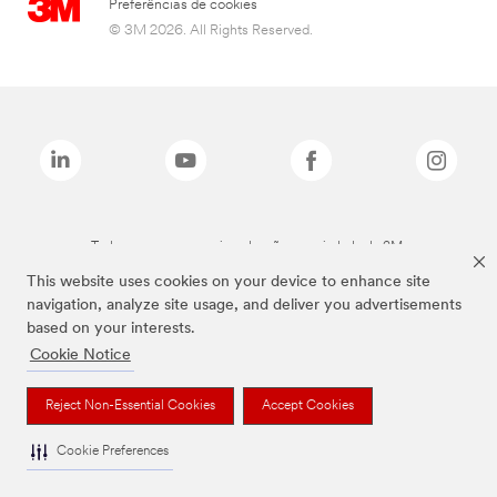
Preferências de cookies
© 3M 2026. All Rights Reserved.
Todas as marcas mencionadas são propriedade da 3M.
This website uses cookies on your device to enhance site
navigation, analyze site usage, and deliver you advertisements
based on your interests.
Cookie Notice
Reject Non-Essential Cookies
Accept Cookies
Cookie Preferences