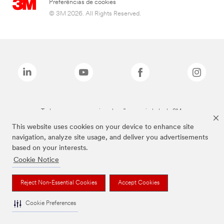
Preferências de cookies
© 3M 2026. All Rights Reserved.
Todas as marcas mencionadas são propriedade da 3M.
This website uses cookies on your device to enhance site
navigation, analyze site usage, and deliver you advertisements
based on your interests.
Cookie Notice
Reject Non-Essential Cookies
Accept Cookies
Cookie Preferences