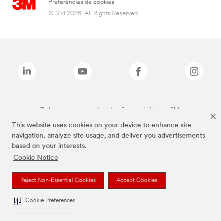
Preferências de cookies
© 3M 2026. All Rights Reserved.
Todas as marcas mencionadas são propriedade da 3M.
This website uses cookies on your device to enhance site
navigation, analyze site usage, and deliver you advertisements
based on your interests.
Cookie Notice
Reject Non-Essential Cookies
Accept Cookies
Cookie Preferences