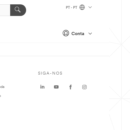
PT - PT
Conta
SIGA-NOS
uda
o