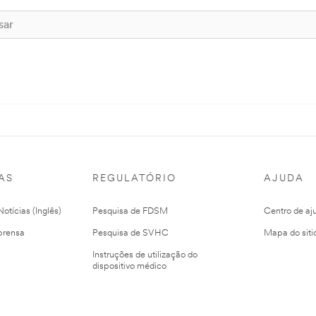
AS
REGULATÓRIO
AJUDA
otícias (Inglês)
Pesquisa de FDSM
Centro de aj
prensa
Pesquisa de SVHC
Mapa do siti
Instruções de utilização do
dispositivo médico