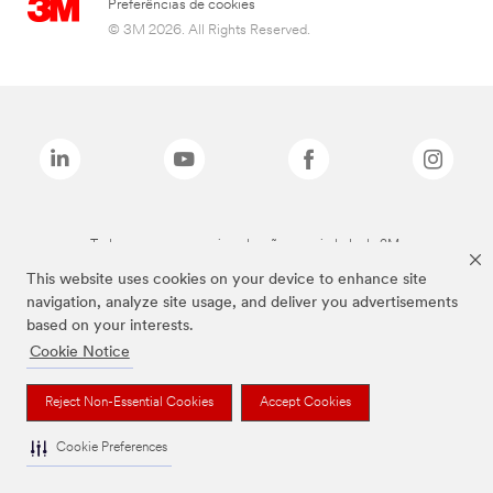
Preferências de cookies
© 3M 2026. All Rights Reserved.
Todas as marcas mencionadas são propriedade da 3M.
This website uses cookies on your device to enhance site
navigation, analyze site usage, and deliver you advertisements
based on your interests.
Cookie Notice
Reject Non-Essential Cookies
Accept Cookies
Cookie Preferences