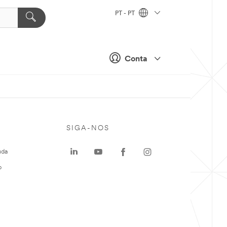
PT - PT
Conta
SIGA-NOS
uda
o