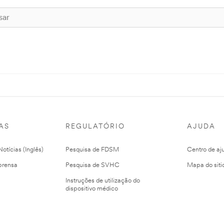
AS
REGULATÓRIO
AJUDA
otícias (Inglês)
Pesquisa de FDSM
Centro de aj
prensa
Pesquisa de SVHC
Mapa do siti
Instruções de utilização do
dispositivo médico