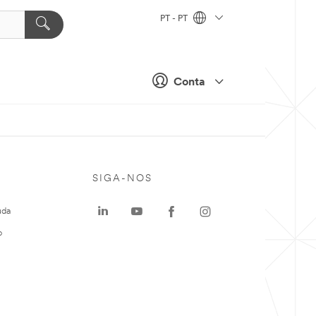
PT - PT
Conta
SIGA-NOS
uda
o