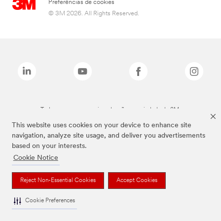
Preferências de cookies
© 3M 2026. All Rights Reserved.
Todas as marcas mencionadas são propriedade da 3M.
This website uses cookies on your device to enhance site
navigation, analyze site usage, and deliver you advertisements
based on your interests.
Cookie Notice
Reject Non-Essential Cookies
Accept Cookies
Cookie Preferences