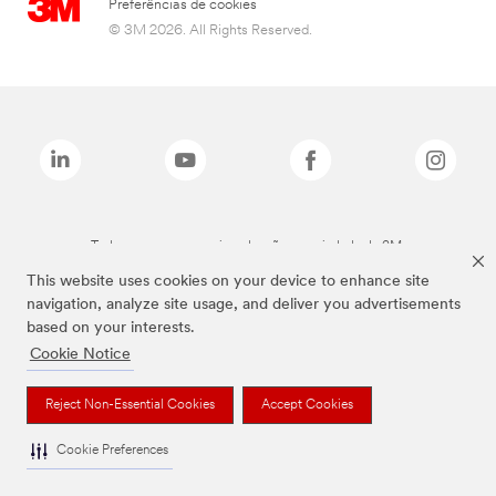
Preferências de cookies
© 3M 2026. All Rights Reserved.
Todas as marcas mencionadas são propriedade da 3M.
This website uses cookies on your device to enhance site
navigation, analyze site usage, and deliver you advertisements
based on your interests.
Cookie Notice
Reject Non-Essential Cookies
Accept Cookies
Cookie Preferences