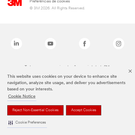
Preferências de cookies
© 3M 2026. All Rights Reserved.
Todas as marcas mencionadas são propriedade da 3M.
This website uses cookies on your device to enhance site
navigation, analyze site usage, and deliver you advertisements
based on your interests.
Cookie Notice
Reject Non-Essential Cookies
Accept Cookies
Cookie Preferences