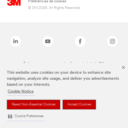
Preferências de cookies
© 3M 2026. All Rights Reserved.
Todas as marcas mencionadas são propriedade da 3M.
This website uses cookies on your device to enhance site
navigation, analyze site usage, and deliver you advertisements
based on your interests.
Cookie Notice
Reject Non-Essential Cookies
Accept Cookies
Cookie Preferences