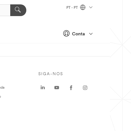
PT - PT
Conta
SIGA-NOS
uda
o