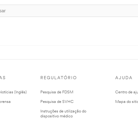
AS
REGULATÓRIO
AJUDA
otícias (Inglês)
Pesquisa de FDSM
Centro de aj
prensa
Pesquisa de SVHC
Mapa do siti
Instruções de utilização do
dispositivo médico