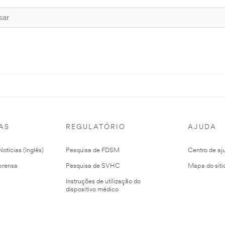
AS
REGULATÓRIO
AJUDA
otícias (Inglês)
Pesquisa de FDSM
Centro de aj
prensa
Pesquisa de SVHC
Mapa do siti
Instruções de utilização do
dispositivo médico