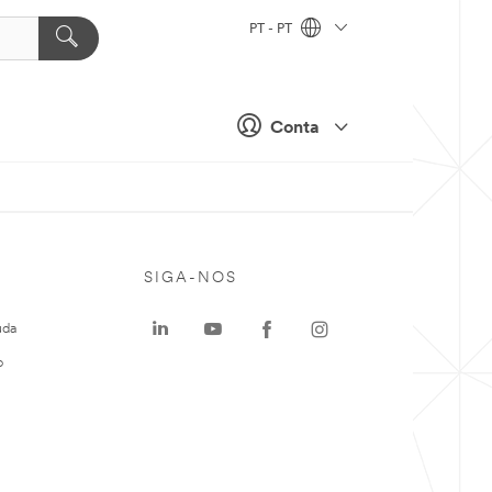
PT - PT
Conta
SIGA-NOS
uda
o