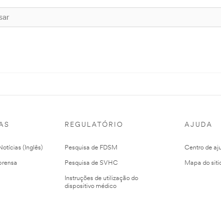
AS
REGULATÓRIO
AJUDA
otícias (Inglês)
Pesquisa de FDSM
Centro de aj
prensa
Pesquisa de SVHC
Mapa do siti
Instruções de utilização do
dispositivo médico