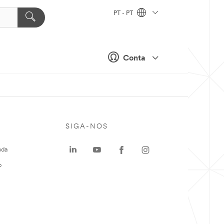
PT - PT
Conta
SIGA-NOS
uda
o