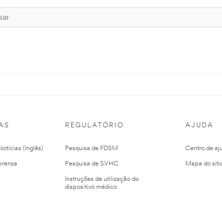
AS
REGULATÓRIO
AJUDA
otícias (Inglês)
Pesquisa de FDSM
Centro de aj
prensa
Pesquisa de SVHC
Mapa do siti
Instruções de utilização do
dispositivo médico