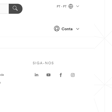
PT - PT
Conta
SIGA-NOS
uda
o