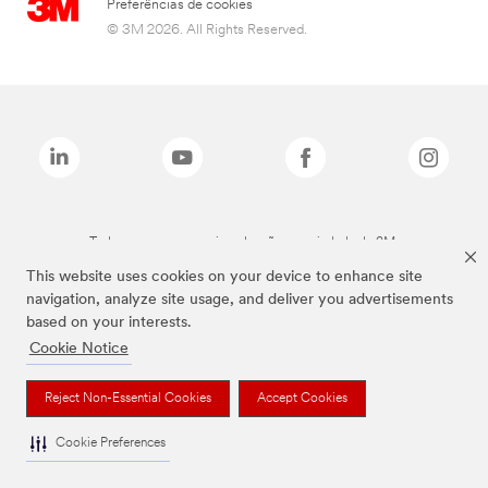
Preferências de cookies
© 3M 2026. All Rights Reserved.
Todas as marcas mencionadas são propriedade da 3M.
This website uses cookies on your device to enhance site
navigation, analyze site usage, and deliver you advertisements
based on your interests.
Cookie Notice
Reject Non-Essential Cookies
Accept Cookies
Cookie Preferences