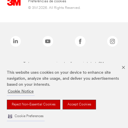
Preferências de cookies
© 3M 2026. All Rights Reserved.
Todas as marcas mencionadas são propriedade da 3M.
This website uses cookies on your device to enhance site
navigation, analyze site usage, and deliver you advertisements
based on your interests.
Cookie Notice
Reject Non-Essential Cookies
Accept Cookies
Cookie Preferences