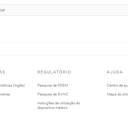
AS
REGULATÓRIO
AJUDA
otícias (Inglês)
Pesquisa de FDSM
Centro de aj
prensa
Pesquisa de SVHC
Mapa do siti
Instruções de utilização do
dispositivo médico