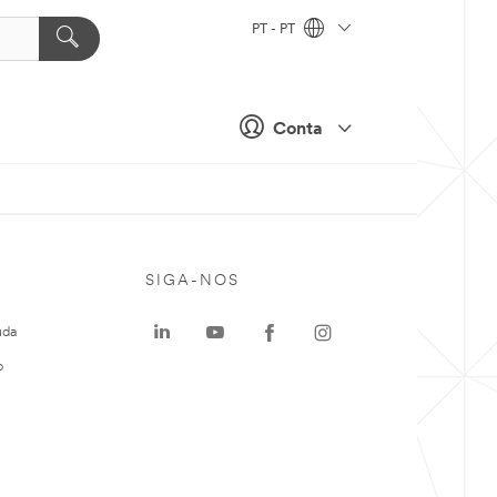
PT - PT
Conta
SIGA-NOS
uda
o