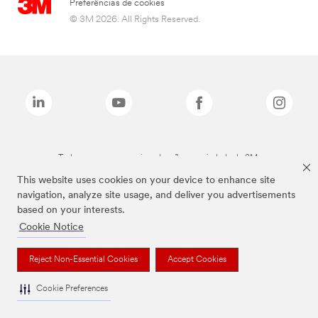
Preferências de cookies
© 3M 2026. All Rights Reserved.
Todas as marcas mencionadas são propriedade da 3M.
This website uses cookies on your device to enhance site
navigation, analyze site usage, and deliver you advertisements
based on your interests.
Cookie Notice
Reject Non-Essential Cookies
Accept Cookies
Cookie Preferences